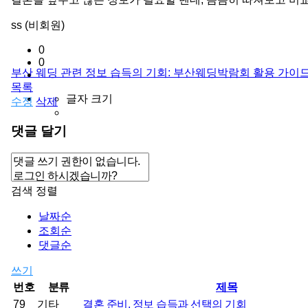
ss (비회원)
0
0
부산 웨딩 관련 정보 습득의 기회: 부산웨딩박람회 활용 가이
목록
글자 크기
수정
삭제
댓글 달기
검색
정렬
날짜순
조회순
댓글순
쓰기
번호
분류
제목
79
기타
결혼 준비, 정보 습득과 선택의 기회