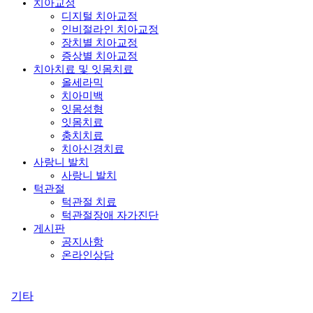
치아교정
디지털 치아교정
인비절라인 치아교정
장치별 치아교정
증상별 치아교정
치아치료 및 잇몸치료
올세라믹
치아미백
잇몸성형
잇몸치료
충치치료
치아신경치료
사랑니 발치
사랑니 발치
턱관절
턱관절 치료
턱관절장애 자가진단
게시판
공지사항
온라인상담
기타