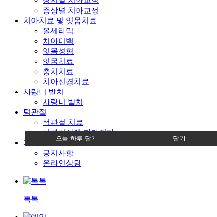
장치별 치아교정
증상별 치아교정
치아치료 및 잇몸치료
올세라믹
치아미백
잇몸성형
잇몸치료
충치치료
치아신경치료
사랑니 발치
사랑니 발치
턱관절
턱관절 치료
턱관절장애 자가진단
오늘 하루 닫기
닫기
게시판
공지사항
온라인상담
톡톡