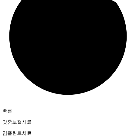
빠른
맞춤보철치료
임플란트치료