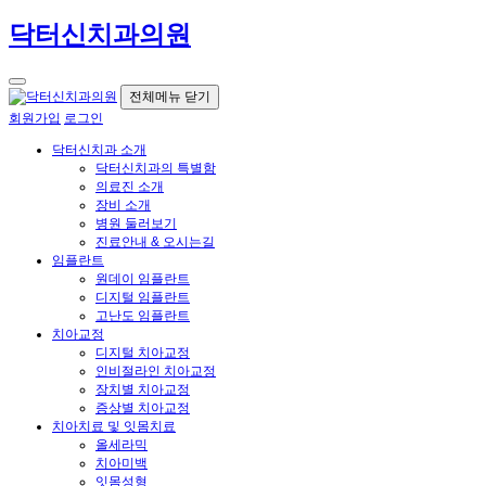
닥터신치과의원
전체메뉴 닫기
회원가입
로그인
닥터신치과 소개
닥터신치과의 특별함
의료진 소개
장비 소개
병원 둘러보기
진료안내 & 오시는길
임플란트
원데이 임플란트
디지털 임플란트
고난도 임플란트
치아교정
디지털 치아교정
인비절라인 치아교정
장치별 치아교정
증상별 치아교정
치아치료 및 잇몸치료
올세라믹
치아미백
잇몸성형