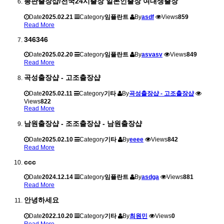
총판출장샵/전국24시출장 일본인출장 여대생출장
Date
2025.02.21
Category
임플란트
By
asdf
Views
859
Read More
346346
Date
2025.02.20
Category
임플란트
By
asvasv
Views
849
Read More
곡성출장샵 - 고조출장샵
Date
2025.02.11
Category
기타
By
곡성출장샵 - 고조출장샵
Views
822
Read More
남원출장샵 - 조조출장샵 - 남원출장샵
Date
2025.02.10
Category
기타
By
eeee
Views
842
Read More
ccc
Date
2024.12.14
Category
임플란트
By
asdga
Views
881
Read More
안녕하세요
Date
2022.10.20
Category
기타
By
최원민
Views
0
Read More