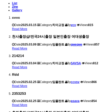
List
Zine
Gallery
cvvc
Date
2025.03.15
Category
치아교정
By
vcv
Views
815
Read More
천사출장샵/전국24시출장 일본인출장 여대생출장
Date
2025.03.09
Category
임플란트
By
qweqwe
Views
857
Read More
214214
Date
2025.03.04
Category
치아교정
By
SAVSA
Views
812
Read More
ffdd
Date
2025.02.25
Category
임플란트
By
ccvsv
Views
866
Read More
2353253
Date
2025.02.25
Category
임플란트
By
asava
Views
854
Read More