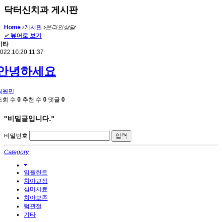
닥터신치과 게시판
Home
게시판
온라인상담
✔
뷰어로 보기
기타
022.10.20 11:37
안녕하세요
최원민
조회 수
0
추천 수
0
댓글
0
"비밀글입니다."
비밀번호
Category
임플란트
치아교정
심미치료
치아보존
턱관절
기타