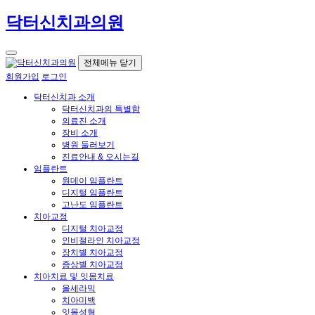
닥터신치과의원
전체메뉴 닫기
회원가입
로그인
닥터신치과 소개
닥터신치과의 특별함
의료진 소개
장비 소개
병원 둘러보기
진료안내 & 오시는길
임플란트
원데이 임플란트
디지털 임플란트
고난도 임플란트
치아교정
디지털 치아교정
인비절라인 치아교정
장치별 치아교정
증상별 치아교정
치아치료 및 잇몸치료
올세라믹
치아미백
잇몸성형