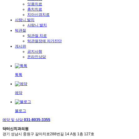
잇몸치료
충치치료
치아신경치료
사랑니 발치
사랑니 발치
턱관절
턱관절 치료
턱관절장애 자가진단
게시판
공지사항
온라인상담
톡톡
예약
블로그
예약 및 상담
031-8035-3355
닥터신치과의원
경기 성남시 중원구 갈마치로288번길 14 A동 1층 127호