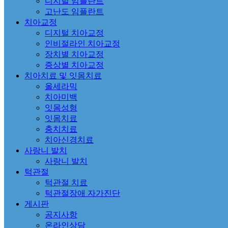
디지털 임플란트
고난도 임플란트
치아교정
디지털 치아교정
인비절라인 치아교정
장치별 치아교정
증상별 치아교정
치아치료 및 잇몸치료
올세라믹
치아미백
잇몸성형
잇몸치료
충치치료
치아신경치료
사랑니 발치
사랑니 발치
턱관절
턱관절 치료
턱관절장애 자가진단
게시판
공지사항
온라인상담