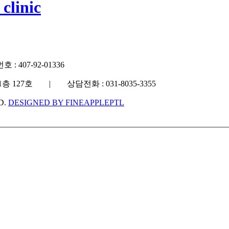
linic
7-92-01336
 127호 | 상담전화 : 031-8035-3355
D.
DESIGNED BY FINEAPPLEPTL