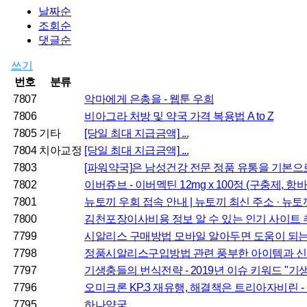
날짜순
조회순
댓글순
쓰기
번호
분류
7807
악마에게 은총을 - 웹툰 우희
7806
비아그라 처방 및 약국 가격 복용법 A to Z
7805
기타
[당일 최대 지급금액] ...
7804
치아교정
[당일 최대 지급금액] ...
7803
[파워약국]은 남성건강 전문 정품 유통을 기본으로
7802
이버쥬브 - 이버멕틴 12mg x 100정 (구충제, 
7801
뉴토끼 우회 접속 안내 | 뉴토끼 최신 주소 · 뉴
7800
김천포장이사비용 정보 알 수 있는 인기 사이트 
7799
시알리스 구매방법 모바일 알아두면 도움이 되는 
7798
정품시알리스구입방법 관련 풍부한 아이템과 신속
7797
기생충들의 번식전략 - 2019년 이슈 키워드 "기생충"
7796
오미크론 KP.3 재유행, 해결책은 트리아자비린 - 러
7795
하나약국