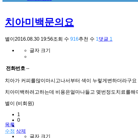
치아미백문의요
별이
2016.08.30 19:56
조회 수
916
추천 수
1
댓글
1
글자 크기
전화번호
--
치아가 커피를많이마시고나서부터 색이 누렇게변하더라구요
치아미백하려고하는데 비용은얼마나들고 몆번정도치료를해
별이 (비회원)
1
0
목록
수정
삭제
글자 크기