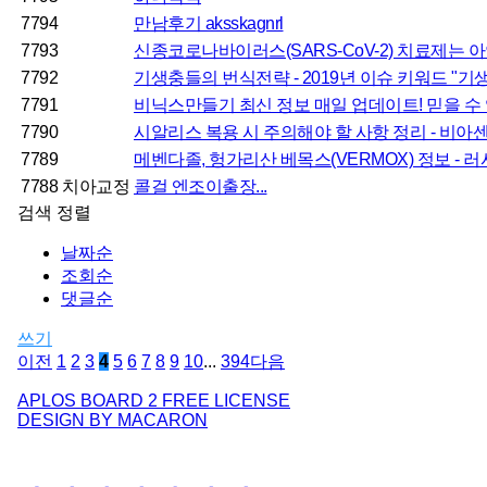
7794
만남후기 aksskagnrl
7793
신종코로나바이러스(SARS-CoV-2) 치료제는 아연?
7792
기생충들의 번식전략 - 2019년 이슈 키워드 "기생충"
7791
비닉스만들기 최신 정보 매일 업데이트! 믿을 수 있는
7790
시알리스 복용 시 주의해야 할 사항 정리 - 비아
7789
메벤다졸, 헝가리산 베목스(VERMOX) 정보 - 러시아
7788
치아교정
콜걸 엔조이출장...
검색
정렬
날짜순
조회순
댓글순
쓰기
이전
1
2
3
4
5
6
7
8
9
10
...
394
다음
APLOS BOARD 2 FREE LICENSE
DESIGN BY MACARON