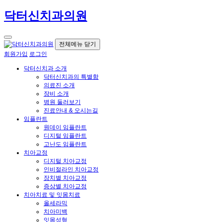
닥터신치과의원
전체메뉴 닫기
회원가입
로그인
닥터신치과 소개
닥터신치과의 특별함
의료진 소개
장비 소개
병원 둘러보기
진료안내 & 오시는길
임플란트
원데이 임플란트
디지털 임플란트
고난도 임플란트
치아교정
디지털 치아교정
인비절라인 치아교정
장치별 치아교정
증상별 치아교정
치아치료 및 잇몸치료
올세라믹
치아미백
잇몸성형