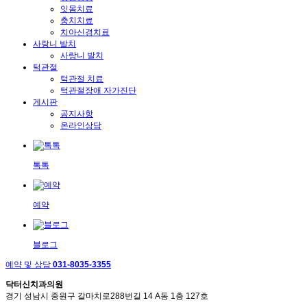
잇몸치료
충치치료
치아신경치료
사랑니 발치
사랑니 발치
턱관절
턱관절 치료
턱관절장애 자가진단
게시판
공지사항
온라인상담
톡톡
예약
블로그
예약 및 상담
031-8035-3355
닥터신치과의원
경기 성남시 중원구 갈마치로288번길 14 A동 1층 127호