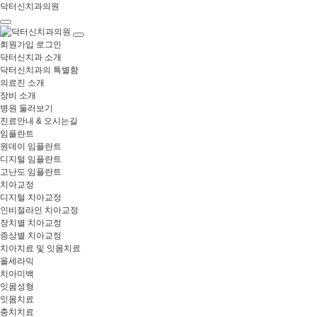
Sketchbook5, 스케치북5
Sketchbook5, 스케치북5
닥터신치과의원
회원가입
로그인
닥터신치과 소개
닥터신치과의 특별함
의료진 소개
장비 소개
병원 둘러보기
진료안내 & 오시는길
임플란트
원데이 임플란트
디지털 임플란트
고난도 임플란트
치아교정
디지털 치아교정
인비절라인 치아교정
장치별 치아교정
증상별 치아교정
치아치료 및 잇몸치료
올세라믹
치아미백
잇몸성형
잇몸치료
충치치료