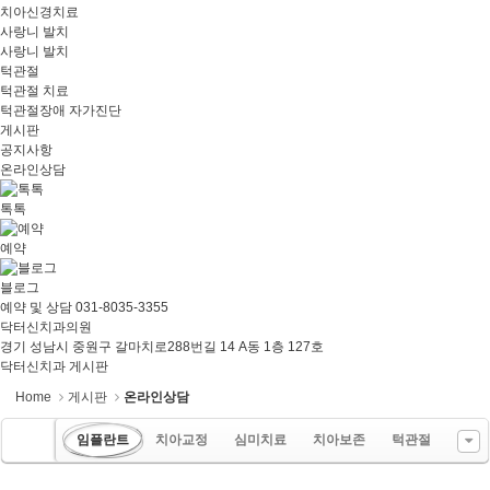
치아신경치료
사랑니 발치
사랑니 발치
턱관절
턱관절 치료
턱관절장애 자가진단
게시판
공지사항
온라인상담
톡톡
예약
블로그
예약 및 상담
031-8035-3355
닥터신치과의원
경기 성남시 중원구 갈마치로288번길 14 A동 1층 127호
닥터신치과 게시판
Home
게시판
온라인상담
임플란트
치아교정
심미치료
치아보존
턱관절
...